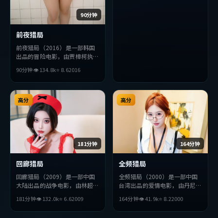
突破，探讨人性与抉择，节奏张
弛有度，适合喜欢该类型的观众
90分钟
完整观看。
前夜猎局
前夜猎局（2016）是一部韩国
出品的冒险电影，由贾樟柯执
导，周冬雨、堺雅人、李秉宪等
90分钟
👁
134.8
k
⭐
8.6
2016
主演。影片在叙事与视听上力求
突破，探讨人性与抉择，节奏张
弛有度，适合喜欢该类型的观众
完整观看。
高分
高分
181分钟
164分钟
回廊猎局
全频猎局
回廊猎局（2009）是一部中国
全频猎局（2000）是一部中国
大陆出品的战争电影，由林超贤
台湾出品的爱情电影，由丹尼斯
执导，周冬雨、段奕宏、周迅等
·维伦纽瓦执导，汤唯、孔
181分钟
👁
132.0
k
⭐
6.6
2009
164分钟
👁
41.9
k
⭐
8.2
2000
主演。影片在叙事与视听上力求
刘、张曼玉等主演。影片在叙事
突破，探讨人性与抉择，节奏张
与视听上力求突破，探讨人性与