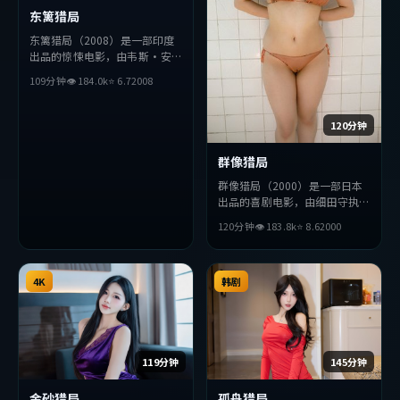
东篱猎局
东篱猎局（2008）是一部印度
出品的惊悚电影，由韦斯·安
德森执导，朴海日、黄渤、段奕
109分钟
👁
184.0
k
⭐
6.7
2008
宏等主演。影片在叙事与视听上
力求突破，探讨人性与抉择，节
奏张弛有度，适合喜欢该类型的
120分钟
观众完整观看。
群像猎局
群像猎局（2000）是一部日本
出品的喜剧电影，由细田守执
导，孙艺珍、杨紫琼、秦昊等主
120分钟
👁
183.8
k
⭐
8.6
2000
演。影片在叙事与视听上力求突
破，探讨人性与抉择，节奏张弛
有度，适合喜欢该类型的观众完
4K
整观看。
韩剧
119分钟
145分钟
金砂猎局
孤舟猎局