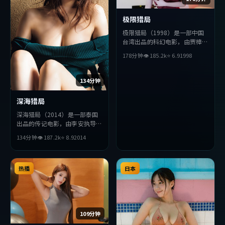
极限猎局
极限猎局（1998）是一部中国
台湾出品的科幻电影，由贾樟柯
执导，赵丽颖、梁朝伟、全度妍
178分钟
👁
185.2
k
⭐
6.9
1998
等主演。影片在叙事与视听上力
求突破，探讨人性与抉择，节奏
张弛有度，适合喜欢该类型的观
134分钟
众完整观看。
深海猎局
深海猎局（2014）是一部泰国
出品的传记电影，由李安执导，
朴海日、易烊千玺、刘德华等主
134分钟
👁
187.2
k
⭐
8.9
2014
演。影片在叙事与视听上力求突
破，探讨人性与抉择，节奏张弛
有度，适合喜欢该类型的观众完
整观看。
热播
日本
109分钟