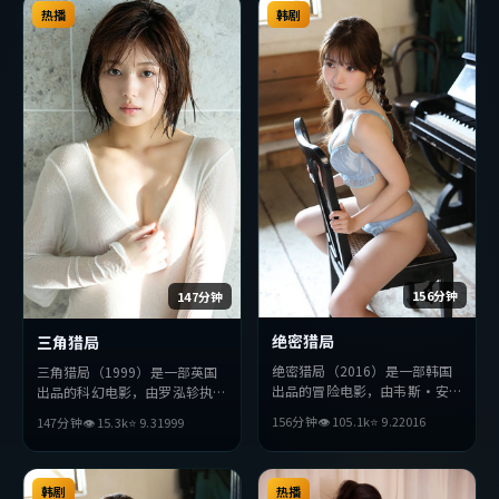
众完整观看。
热播
看。
韩剧
156分钟
147分钟
绝密猎局
三角猎局
绝密猎局（2016）是一部韩国
三角猎局（1999）是一部英国
出品的冒险电影，由韦斯·安
出品的科幻电影，由罗泓轸执
德森执导，王凯、佛罗伦斯·
导，张曼玉、提莫西·查拉
156分钟
👁
105.1
k
⭐
9.2
2016
147分钟
👁
15.3
k
⭐
9.3
1999
珀、吴京等主演。影片在叙事与
梅、沈腾等主演。影片在叙事与
视听上力求突破，探讨人性与抉
视听上力求突破，探讨人性与抉
择，节奏张弛有度，适合喜欢该
择，节奏张弛有度，适合喜欢该
类型的观众完整观看。
类型的观众完整观看。
韩剧
热播