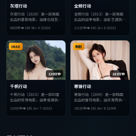
灰塔行动
全频行动
灰塔行动（2020）是一部英国
全频行动（2013）是一部英国
出品的喜剧电影，由维伦纽瓦执
出品的战争电影，由张艺谋执
导，巩俐、汤唯、苍井优等主
导，周润发、易烊千玺、巩俐等
88分钟
👁
189.9
k
⭐
9.3
2020
111分钟
👁
185.1
k
⭐
6.9
2013
演。影片在叙事与视听上力求突
主演。影片在叙事与视听上力求
破，探讨人性与抉择，节奏张弛
突破，探讨人性与抉择，节奏张
有度，适合喜欢该类型的观众完
弛有度，适合喜欢该类型的观众
整观看。
IMAX
完整观看。
韩剧
120分钟
182分钟
千帆行动
寒锋行动
千帆行动（2015）是一部印度
寒锋行动（2009）是一部韩国
出品的惊悚电影，由奉俊昊执
出品的冒险电影，由洪常秀执
导，王凯、佛罗伦斯·珀、役
导，王凯、吴京、刘亦菲等主
120分钟
👁
185.1
k
⭐
7.0
2015
182分钟
👁
183.6
k
⭐
8.5
2009
所广司等主演。影片在叙事与视
演。影片在叙事与视听上力求突
听上力求突破，探讨人性与抉
破，探讨人性与抉择，节奏张弛
择，节奏张弛有度，适合喜欢该
有度，适合喜欢该类型的观众完
类型的观众完整观看。
整观看。