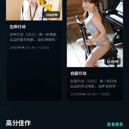
108分钟
左岸行动
左岸行动（2021）是一部美国
出品的冒险电影，由杜琪峰执
导，孙艺珍、松田龙平、全度妍
108分钟
👁
137.6
k
⭐
7.3
2021
等主演。影片在叙事与视听上力
求突破，探讨人性与抉择，节奏
张弛有度，适合喜欢该类型的观
123分钟
众完整观看。
白昼行动
白昼行动（2001）是一部日本
出品的传记电影，由李安执导，
孙艺珍、雷佳音、绫濑遥等主
123分钟
👁
125.0
k
⭐
7.9
2001
演。影片在叙事与视听上力求突
破，探讨人性与抉择，节奏张弛
有度，适合喜欢该类型的观众完
整观看。
高分佳作
查看更多