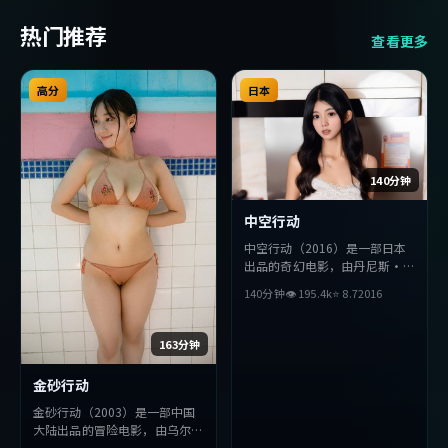
热门推荐
查看更多
高分
日本
140分钟
中空行动
中空行动（2016）是一部日本
出品的奇幻电影，由丹尼斯·
维伦纽瓦执导，沈腾、巩俐、赵
140分钟
👁
195.4
k
⭐
8.7
2016
丽颖等主演。影片在叙事与视听
上力求突破，探讨人性与抉择，
节奏张弛有度，适合喜欢该类型
163分钟
的观众完整观看。
金砂行动
金砂行动（2003）是一部中国
大陆出品的冒险电影，由乌尔善
执导，章子怡、梁朝伟、秦昊等