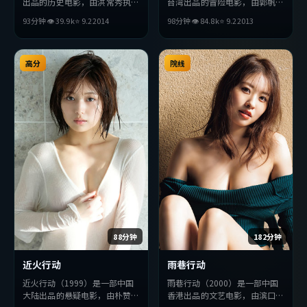
出品的历史电影，由洪常秀执
台湾出品的冒险电影，由郭帆执
导，提莫西·查拉梅、刘亦
导，妻夫木聪、王凯、汤唯等主
93分钟
👁
39.9
k
⭐
9.2
2014
98分钟
👁
84.8
k
⭐
9.2
2013
菲、黄政民等主演。影片在叙事
演。影片在叙事与视听上力求突
与视听上力求突破，探讨人性与
破，探讨人性与抉择，节奏张弛
抉择，节奏张弛有度，适合喜欢
有度，适合喜欢该类型的观众完
该类型的观众完整观看。
高分
整观看。
院线
88分钟
182分钟
近火行动
雨巷行动
近火行动（1999）是一部中国
雨巷行动（2000）是一部中国
大陆出品的悬疑电影，由朴赞郁
香港出品的文艺电影，由滨口龙