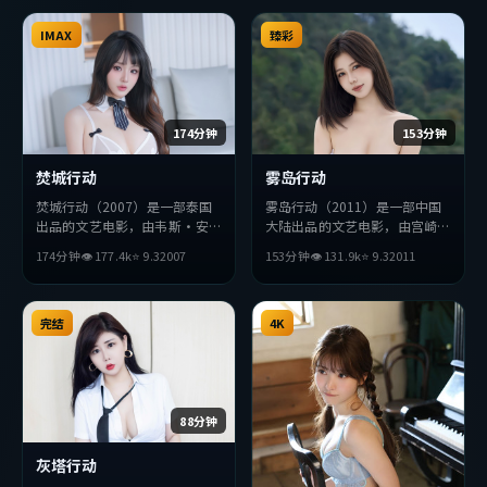
IMAX
臻彩
174分钟
153分钟
焚城行动
雾岛行动
焚城行动（2007）是一部泰国
雾岛行动（2011）是一部中国
出品的文艺电影，由韦斯·安
大陆出品的文艺电影，由宫崎骏
德森执导，小栗旬、赞达亚、黄
执导，黄渤、金高银、雷佳音等
174分钟
👁
177.4
k
⭐
9.3
2007
153分钟
👁
131.9
k
⭐
9.3
2011
政民等主演。影片在叙事与视听
主演。影片在叙事与视听上力求
上力求突破，探讨人性与抉择，
突破，探讨人性与抉择，节奏张
节奏张弛有度，适合喜欢该类型
弛有度，适合喜欢该类型的观众
的观众完整观看。
完结
完整观看。
4K
88分钟
灰塔行动