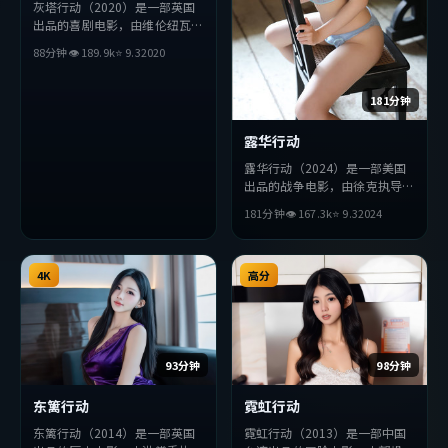
灰塔行动（2020）是一部英国
出品的喜剧电影，由维伦纽瓦执
导，巩俐、汤唯、苍井优等主
88分钟
👁
189.9
k
⭐
9.3
2020
演。影片在叙事与视听上力求突
破，探讨人性与抉择，节奏张弛
有度，适合喜欢该类型的观众完
181分钟
整观看。
露华行动
露华行动（2024）是一部美国
出品的战争电影，由徐克执导，
刘亦菲、汤唯、易烊千玺等主
181分钟
👁
167.3
k
⭐
9.3
2024
演。影片在叙事与视听上力求突
破，探讨人性与抉择，节奏张弛
有度，适合喜欢该类型的观众完
4K
整观看。
高分
93分钟
98分钟
东篱行动
霓虹行动
东篱行动（2014）是一部英国
霓虹行动（2013）是一部中国