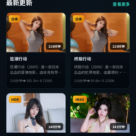
最新更新
查看更多
日本
日本
116分钟
110分钟
狂潮行动
终局行动
狂潮行动（2005）是一部日本
终局行动（2006）是一部日本
出品的爱情电影，由徐克执导，
出品的犯罪电影，由雷德利·
基里安·墨菲、长泽雅美、秦
斯科特执导，安藤樱、长泽雅
116分钟
👁
163.3
k
⭐
8.7
2005
110分钟
👁
30.6
k
⭐
9.1
2006
昊等主演。影片在叙事与视听上
美、杨紫琼等主演。影片在叙事
力求突破，探讨人性与抉择，节
与视听上力求突破，探讨人性与
奏张弛有度，适合喜欢该类型的
抉择，节奏张弛有度，适合喜欢
观众完整观看。
HDR
该类型的观众完整观看。
IMAX
140分钟
142分钟