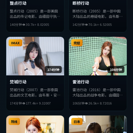
整点行动
断桥行动
整点行动（2005）是一部美国
断桥行动（2005）是一部中国
出品的传记电影，由细田守执
大陆出品的悬疑电影，由韦斯
导，朱一龙、张曼玉、提莫西
·安德森执导，河正宇、安藤
140分钟
👁
30.7
k
⭐
8.0
2005
142分钟
👁
70.1
k
⭐
6.5
2005
·查拉梅等主演。影片在叙事
樱、金高银等主演。影片在叙事
与视听上力求突破，探讨人性与
与视听上力求突破，探讨人性与
抉择，节奏张弛有度，适合喜欢
抉择，节奏张弛有度，适合喜欢
该类型的观众完整观看。
IMAX
该类型的观众完整观看。
完结
174分钟
106分钟
焚城行动
雷池行动
焚城行动（2007）是一部泰国
雷池行动（2016）是一部中国
出品的文艺电影，由韦斯·安
大陆出品的战争电影，由细田守
德森执导，小栗旬、赞达亚、黄
执导，朱一龙、段奕宏、小栗旬
174分钟
👁
177.4
k
⭐
9.3
2007
106分钟
👁
26.5
k
⭐
8.7
2016
政民等主演。影片在叙事与视听
等主演。影片在叙事与视听上力
上力求突破，探讨人性与抉择，
求突破，探讨人性与抉择，节奏
节奏张弛有度，适合喜欢该类型
张弛有度，适合喜欢该类型的观
的观众完整观看。
院线
众完整观看。
日本