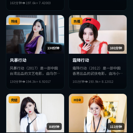
163分钟
👁
197.6
k
⭐
7.4
2003
主演。影片在叙事与视听上力求
突破，探讨人性与抉择，节奏张
弛有度，适合喜欢该类型的观众
完整观看。
院线
热播
130分钟
101分钟
风暴行动
霜降行动
风暴行动（2017）是一部中国
霜降行动（2012）是一部中国
台湾出品的文艺电影，由乌尔善
香港出品的武侠电影，由冯小刚
执导，黄渤、苍井优、周迅等主
执导，李秉宪、全度妍、提莫西
130分钟
👁
194.3
k
⭐
6.9
2017
101分钟
👁
193.9
k
⭐
8.1
2012
演。影片在叙事与视听上力求突
·查拉梅等主演。影片在叙事
破，探讨人性与抉择，节奏张弛
与视听上力求突破，探讨人性与
有度，适合喜欢该类型的观众完
抉择，节奏张弛有度，适合喜欢
整观看。
完结
该类型的观众完整观看。
HDR
88分钟
111分钟