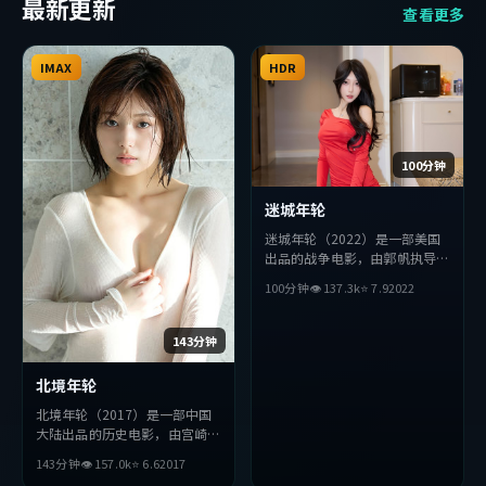
最新更新
查看更多
IMAX
HDR
100分钟
迷城年轮
迷城年轮（2022）是一部美国
出品的战争电影，由郭帆执导，
佛罗伦斯·珀、段奕宏、汤唯
100分钟
👁
137.3
k
⭐
7.9
2022
等主演。影片在叙事与视听上力
求突破，探讨人性与抉择，节奏
张弛有度，适合喜欢该类型的观
143分钟
众完整观看。
北境年轮
北境年轮（2017）是一部中国
大陆出品的历史电影，由宫崎骏
执导，胡歌、汤姆·哈迪、堺
143分钟
👁
157.0
k
⭐
6.6
2017
雅人等主演。影片在叙事与视听