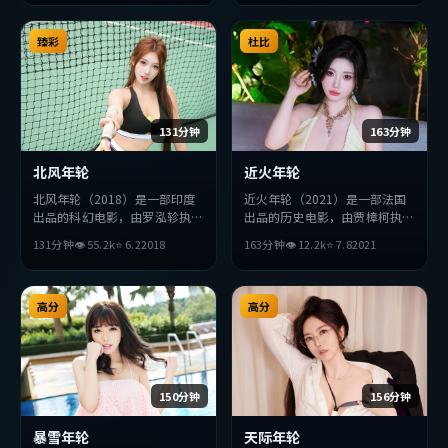
上力求突破，探讨人性与抉择，
节奏张弛有度，适合喜欢该类型
的观众完整观看。
臻彩
杜比
131分钟
163分钟
北风年轮
近火年轮
北风年轮（2018）是一部印度
近火年轮（2021）是一部法国
出品的科幻电影，由罗泓轸执
出品的历史电影，由贾樟柯执
导，赞达亚、汤唯、巩俐等主
导，绫濑遥、李秉宪、巩俐等主
131分钟
👁
55.2
k
⭐
6.2
2018
163分钟
👁
12.2
k
⭐
7.8
2021
演。影片在叙事与视听上力求突
演。影片在叙事与视听上力求突
破，探讨人性与抉择，节奏张弛
破，探讨人性与抉择，节奏张弛
有度，适合喜欢该类型的观众完
有度，适合喜欢该类型的观众完
整观看。
高分
整观看。
高分
150分钟
156分钟
暴雪年轮
天际年轮