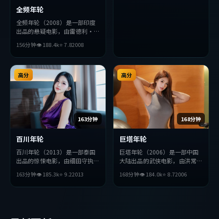
全频年轮
全频年轮（2008）是一部印度
出品的悬疑电影，由雷德利·
斯科特执导，薛景求、赞达亚、
156分钟
👁
188.4
k
⭐
7.8
2008
杨紫等主演。影片在叙事与视听
上力求突破，探讨人性与抉择，
节奏张弛有度，适合喜欢该类型
的观众完整观看。
高分
高分
163分钟
168分钟
百川年轮
巨塔年轮
百川年轮（2013）是一部泰国
巨塔年轮（2006）是一部中国
出品的惊悚电影，由细田守执
大陆出品的武侠电影，由洪常秀
导，杨紫、黄政民、沈腾等主
执导，黄渤、宋康昊、基里安
163分钟
👁
185.3
k
⭐
9.2
2013
168分钟
👁
184.0
k
⭐
8.7
2006
演。影片在叙事与视听上力求突
·墨菲等主演。影片在叙事与
破，探讨人性与抉择，节奏张弛
视听上力求突破，探讨人性与抉
有度，适合喜欢该类型的观众完
择，节奏张弛有度，适合喜欢该
整观看。
类型的观众完整观看。