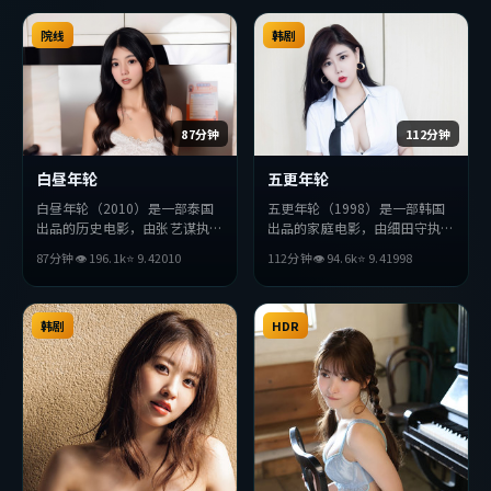
院线
韩剧
87分钟
112分钟
白昼年轮
五更年轮
白昼年轮（2010）是一部泰国
五更年轮（1998）是一部韩国
出品的历史电影，由张艺谋执
出品的家庭电影，由细田守执
导，赵丽颖、周润发、苍井优等
导，朴海日、孔刘、堺雅人等主
87分钟
👁
196.1
k
⭐
9.4
2010
112分钟
👁
94.6
k
⭐
9.4
1998
主演。影片在叙事与视听上力求
演。影片在叙事与视听上力求突
突破，探讨人性与抉择，节奏张
破，探讨人性与抉择，节奏张弛
弛有度，适合喜欢该类型的观众
有度，适合喜欢该类型的观众完
完整观看。
韩剧
整观看。
HDR