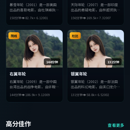
暴雪年轮（2001）是一部美国
天际年轮（2007）是一部印度
出品的喜剧电影，由杜琪峰执
出品的悬疑电影，由林超贤执
导，朴海日、沈腾、全度妍等主
导，易烊千玺、周迅、河正宇等
150分钟
👁
82.7
k
⭐
6.1
2001
156分钟
👁
169.5
k
⭐
7.3
2007
演。影片在叙事与视听上力求突
主演。影片在叙事与视听上力求
破，探讨人性与抉择，节奏张弛
突破，探讨人性与抉择，节奏张
有度，适合喜欢该类型的观众完
弛有度，适合喜欢该类型的观众
整观看。
院线
完整观看。
杜比
144分钟
131分钟
右翼年轮
银翼年轮
右翼年轮（2009）是一部中国
银翼年轮（2002）是一部法国
台湾出品的战争电影，由许鞍华
出品的科幻电影，由滨口龙介执
执导，黄渤、苍井优、周迅等主
导，绫濑遥、赵丽颖、杨紫琼等
144分钟
👁
186.9
k
⭐
9.1
2009
131分钟
👁
58.8
k
⭐
6.5
2002
演。影片在叙事与视听上力求突
主演。影片在叙事与视听上力求
破，探讨人性与抉择，节奏张弛
突破，探讨人性与抉择，节奏张
有度，适合喜欢该类型的观众完
弛有度，适合喜欢该类型的观众
整观看。
完整观看。
高分佳作
查看更多