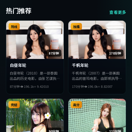
热门推荐
查看更多
院线
独播
87分钟
170分钟
白昼年轮
千帆年轮
白昼年轮（2010）是一部泰国
千帆年轮（2007）是一部美国
出品的历史电影，由张艺谋执
出品的冒险电影，由郭帆执导，
导，赵丽颖、周润发、苍井优等
木村拓哉、易烊千玺、汤姆·
87分钟
👁
196.1
k
⭐
9.4
2010
170分钟
👁
196.0
k
⭐
8.8
2007
主演。影片在叙事与视听上力求
哈迪等主演。影片在叙事与视听
突破，探讨人性与抉择，节奏张
上力求突破，探讨人性与抉择，
弛有度，适合喜欢该类型的观众
节奏张弛有度，适合喜欢该类型
完整观看。
完结
的观众完整观看。
高分
90分钟
121分钟