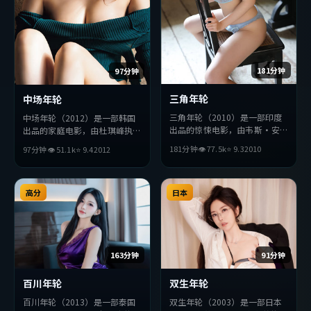
181分钟
97分钟
三角年轮
中场年轮
三角年轮（2010）是一部印度
中场年轮（2012）是一部韩国
出品的惊悚电影，由韦斯·安
出品的家庭电影，由杜琪峰执
德森执导，苍井优、汤姆·哈
导，黄政民、刘德华、雷佳音等
181分钟
👁
77.5
k
⭐
9.3
2010
97分钟
👁
51.1
k
⭐
9.4
2012
迪、梁朝伟等主演。影片在叙事
主演。影片在叙事与视听上力求
与视听上力求突破，探讨人性与
突破，探讨人性与抉择，节奏张
抉择，节奏张弛有度，适合喜欢
弛有度，适合喜欢该类型的观众
该类型的观众完整观看。
完整观看。
高分
日本
163分钟
91分钟
百川年轮
双生年轮
百川年轮（2013）是一部泰国
双生年轮（2003）是一部日本