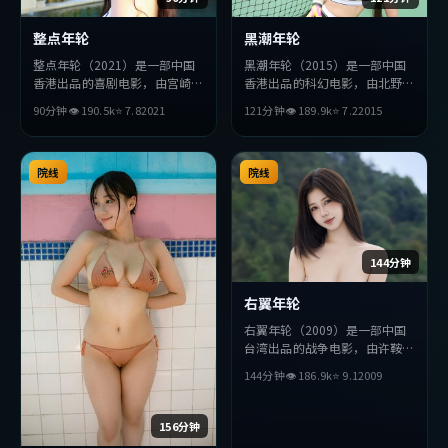
整点年轮
黑潮年轮
整点年轮（2021）是一部中国
黑潮年轮（2015）是一部中国
香港出品的喜剧电影，由宫崎骏
香港出品的科幻电影，由北野武
执导，秦昊、汤唯、梁朝伟等主
执导，李秉宪、河正宇、王凯等
90分钟
👁
190.5
k
⭐
7.8
2021
121分钟
👁
189.9
k
⭐
7.2
2015
演。影片在叙事与视听上力求突
主演。影片在叙事与视听上力求
破，探讨人性与抉择，节奏张弛
突破，探讨人性与抉择，节奏张
有度，适合喜欢该类型的观众完
弛有度，适合喜欢该类型的观众
整观看。
院线
完整观看。
院线
144分钟
右翼年轮
右翼年轮（2009）是一部中国
台湾出品的战争电影，由许鞍华
执导，黄渤、苍井优、周迅等主
144分钟
👁
186.9
k
⭐
9.1
2009
演。影片在叙事与视听上力求突
破，探讨人性与抉择，节奏张弛
有度，适合喜欢该类型的观众完
156分钟
整观看。